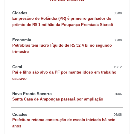
ano legislativo. Para o ano de 2016, a receita corrente líquida do
Estado, somando todas as fontes, será de R$ 54,5 bilhões.
Cidades
03/08
(Editoria de Política)
Empresário de Rolândia (PR) é primeiro ganhador do
prêmio de R$ 1 milhão da Poupança Premiada Sicredi
Economia
06/08
Petrobras tem lucro líquido de R$ 52,4 bi no segundo
trimestre
Geral
19/12
Pai e filho são alvo da PF por manter idoso em trabalho
escravo
Novo Pronto Socorro
01/06
Santa Casa de Arapongas passará por ampliação
Cidades
06/08
Prefeitura retoma construção de escola iniciada há sete
anos