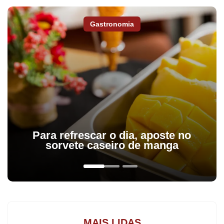
Elio Rusch, que pelo quinto ano consecutivo é o relator das
Gastronomia
propostas orçamentárias, explicou que ainda não foi possível
concluir um levantamento detalhado sobre as emendas. Assim,
ainda não há como saber quais foram as áreas que mais
despertaram o interesse dos parlamentares. De acordo com o
relator, há a possibilidade de ser alterado o número de emendas
– tanto à LOA quanto ao PPA. Isto porque o Poder Executivo
também pode apresentar emendas aos dois projetos enquanto
eles estão em tramitação na Comissão. Já o prazo para o
Para refrescar o dia, aposte no
protocolo das emendas parlamentares encerrou no último dia 4.
sorvete caseiro de manga
De autoria do Poder Executivo, os projetos de nº 715/2015, que
dispõe sobre a Lei Orçamentária Anual (LOA) de 2016, e o de nº
714/2015, que trata do novo Plano Plurianual (PPA), devem ser
votadas pelos deputados em Plenário antes do encerramento do
MAIS LIDAS