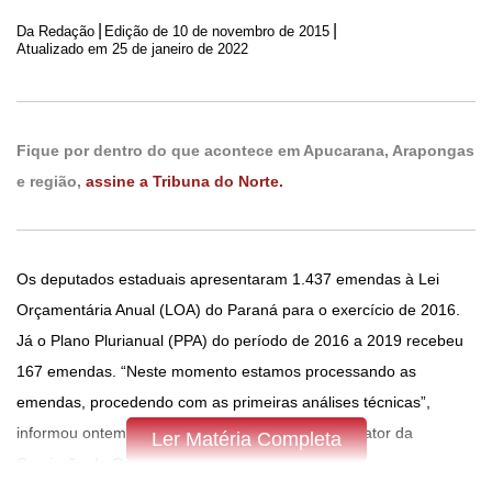
|
|
Da Redação
Edição de
10 de novembro de 2015
Atualizado em 25 de janeiro de 2022
Fique por dentro do que acontece em Apucarana, Arapongas
e região,
assine a Tribuna do Norte.
Os deputados estaduais apresentaram 1.437 emendas à Lei
Orçamentária Anual (LOA) do Paraná para o exercício de 2016.
Já o Plano Plurianual (PPA) do período de 2016 a 2019 recebeu
167 emendas. “Neste momento estamos processando as
emendas, procedendo com as primeiras análises técnicas”,
informou ontem o deputado Elio Rusch (DEM), relator da
Ler Matéria Completa
Comissão de Orçamento.