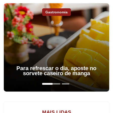
participaram da reunião a sindicalista Marli de Castro, presidente
do diretório; a vereadora Aurita Bertoli e o assessor da senadora
Gastronomia
Gleisi Hoffmann e dirigente estadual do PT, Arilson Chiorato.
Marcello, que disse estar apenas fazendo um favor ao prefeito,
não quis se pronunciar oficialmente. Já Arilson Chiorato lamentou
a decisão de Beto Preto. “Só temos a lamentar. Acreditamos que
o PT fez um excelente trabalho para Apucarana, trazendo
recursos federais e conquistas para a população. Respeitamos a
posição do prefeito, mas lamentamos”, disse.
Para refrescar o dia, aposte no
sorvete caseiro de manga
Chiorato admitiu que Beto já havia externado em outras
oportunidades a possibilidade de desfiliação. “Beto era uma
liderança importante no Estado. Fomos pegos de surpresa, não
esperávamos por isso. Entendo que tenha sido uma decisão
pessoal e que ele deveria estar sofrendo uma grande pressão
MAIS LIDAS