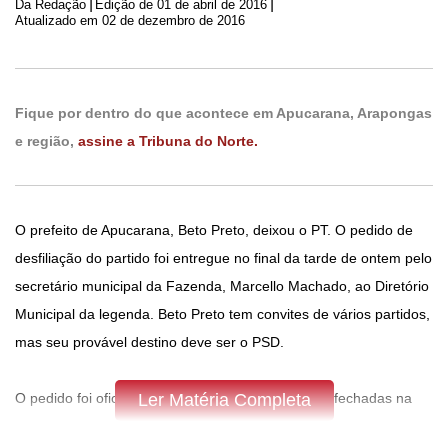
|
|
Da Redação
Edição de
01 de abril de 2016
Atualizado em 02 de dezembro de 2016
Fique por dentro do que acontece em Apucarana, Arapongas
e região,
assine a Tribuna do Norte.
O prefeito de Apucarana, Beto Preto, deixou o PT. O pedido de
desfiliação do partido foi entregue no final da tarde de ontem pelo
secretário municipal da Fazenda, Marcello Machado, ao Diretório
Municipal da legenda. Beto Preto tem convites de vários partidos,
mas seu provável destino deve ser o PSD.
O pedido foi oficializado em uma reunião a portas fechadas na
Ler Matéria Completa
sede municipal do partido. Além do secretário da Fazenda,