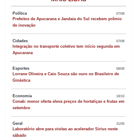
para se desfiliar”, conta.
Política
07/08
Marli de Castro explicou que o partido irá se reunir amanhã com
Prefeitos de Apucarana e Jandaia do Sul recebem prêmio
de inovação
todos os filiados. O encontro irá tratar da revisão do quadro do
partido. “O PT não perde a força na cidade. Estamos há muitos
Cidades
07/08
anos lutando em Apucarana e vamos continuar”, diz. Ela afirma
Integração no transporte coletivo tem início segunda em
Apucarana
que o partido aprova a gestão de Beto Preto até agora. “O PT
gostaria de tê-lo mantido”, admite.
Esportes
08/08
Lorrane Oliveira e Caio Souza são ouro no Brasileiro de
Ginástica
Economia
18/10
Conab: menor oferta eleva preços de hortaliças e frutas em
setembro
Geral
31/05
Laboratório abre para visitas ao acelerador Sirius neste
sábado