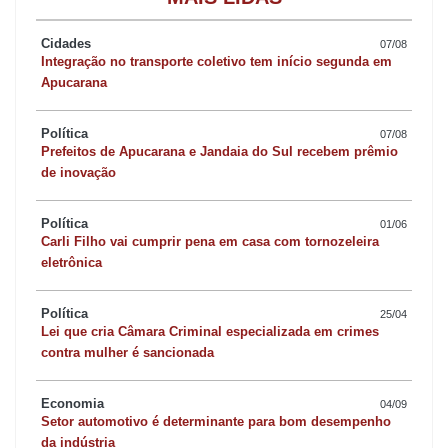
"A gente ainda não tem segurança total de como dar essa
continuidade", resumiu.
Cidades
07/08
Integração no transporte coletivo tem início segunda em
Apucarana
Política
07/08
Prefeitos de Apucarana e Jandaia do Sul recebem prêmio
de inovação
Política
01/06
Carli Filho vai cumprir pena em casa com tornozeleira
eletrônica
Política
25/04
Lei que cria Câmara Criminal especializada em crimes
contra mulher é sancionada
Em dezembro, Cunha aceitou um pedido de impeachment contra
Economia
04/09
Dilma, que então começou a tramitar na Câmara.
Setor automotivo é determinante para bom desempenho
da indústria