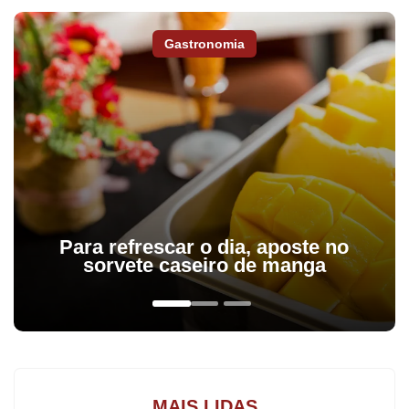
Cunha disse que já está preparando um recurso ao Supremo
chamado de embargos de declaração, que serve para esclarecer
Gastronomia
dúvidas sobre o julgamento, e que deve ser protocolado em 1º de
fevereiro, logo na volta dos trabalhos do Judiciário.
Segundo ele, só depois disso é que será dado prosseguimento,
imediatamente no dia seguinte. "Não há nenhum intuito de
protelar", afirmou Cunha.
"Vamos supor que o plenário aprove e a gente vai instalar a
Para refrescar o dia, aposte no
comissão especial. Quando instalar a comissão especial vai ser
sorvete caseiro de manga
como? Vai ser eleição secreta ou aberta? Vai poder ter
candidaturas [avulsas] ou não vai ter candidaturas? Então vai
gerar um impasse no primeiro dia, é preferível que esclareça,
porque eles não esclareceram esse rito todo", declarou Cunha.
MAIS LIDAS