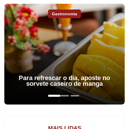
O trabalho de verificação das aposentadorias começou em
novembro do ano passado e foi realizado pelo TCE-PR em
Gastronomia
parceria com o Tribunal de Contas do Paraná
Em algumas situações, as quantias estavam depositadas nas
contas bancárias dos beneficiários falecidos. Porém, em outros
casos, houve saques após o óbito - o que vai exigir uma nova
apuração.
Depois da descoberta desses pagamentos, o TCE sugeriu
medidas para apurar a causa das irregularidades, a devolução
dos valores pagos e a melhora no controle desses pagamentos,
Para refrescar o dia, aposte no
com recadastramento anual e a prova de vida.
sorvete caseiro de manga
Caso os administradores não corrijam as falhas, ficarão sujeitos
ao pagamento de multas e outras penalidades.
MAIS LIDAS