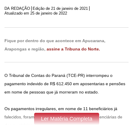
|
|
DA REDAÇÃO
Edição de
21 de janeiro de 2021
Atualizado em 25 de janeiro de 2022
Fique por dentro do que acontece em Apucarana,
Arapongas e região,
assine a Tribuna do Norte.
O Tribunal de Contas do Paraná (TCE-PR) interrompeu o
pagamento indevido de R$ 612.450 em aposentarias e pensões
em nome de pessoas que já morreram no estado.
Os pagamentos irregulares, em nome de 11 beneficiários já
falecidos, foram identificados nas entidades previdenciárias de
Ler Matéria Completa
dez municípios.