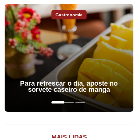
um dos principais fatores para o aparente clima de tranquilidade
nas casas lotéricas.
Gastronomia
Para refrescar o dia, aposte no
sorvete caseiro de manga
Proprietária de uma casa lotérica em Apucarana, Michele Patzer
afirma que o aumento foi menor neste ano do que em greves
anteriores. “Acredito que o ‘internet banking’ hoje tem feito com
MAIS LIDAS