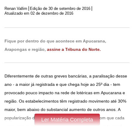
|
|
Renan Vallim
Edição de
30 de setembro de 2016
Atualizado em 02 de dezembro de 2016
Fique por dentro do que acontece em Apucarana,
Arapongas e região,
assine a Tribuna do Norte.
Diferentemente de outras greves bancárias, a paralisação desse
ano - a maior já registrada e que chega hoje ao 25º dia - tem
provocado pouco impacto na rede de lotéricas em Apucarana e
região. Os estabelecimentos têm registrado movimento até 30%
maior, bem abaixo do substancial aumento de outros anos. A
popularização de serviços pela internet tem feito com que cada
Ler Matéria Completa
vez menos pessoas sejam impactadas pela greve, se tornando