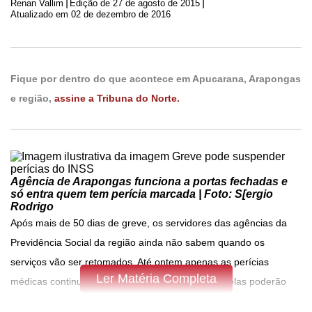
|
|
Renan Vallim
Edição de
27 de agosto de 2015
Atualizado em 02 de dezembro de 2016
Fique por dentro do que acontece em Apucarana, Arapongas
e região,
assine a Tribuna do Norte.
Agência de Arapongas funciona a portas fechadas e
só entra quem tem perícia marcada | Foto: S[ergio
Rodrigo
Após mais de 50 dias de greve, os servidores das agências da
Previdência Social da região ainda não sabem quando os
serviços vão ser retomados. Até ontem apenas as perícias
Ler Matéria Completa
médicas continuavam sendo realizadas, mas até elas poderão
ser suspensas em breve, pelo menos em Arapongas. Na região,