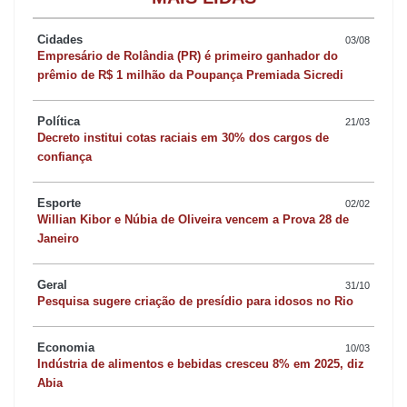
tempo do que o normal, principalmente para a aprovação e início
do recebimento dos benefícios”, destaca ele.
Cidades
03/08
Empresário de Rolândia (PR) é primeiro ganhador do
prêmio de R$ 1 milhão da Poupança Premiada Sicredi
Nesta semana, 30 da 74 agências em greve do Paraná
suspenderam inclusive as perícias. Arapongas pode seguir o
Política
21/03
mesmo caminho, afirma o sindicalista. “Estivemos na semana
Decreto institui cotas raciais em 30% dos cargos de
confiança
passada conversando com os profissionais de Arapongas e eles
nos tem relatado uma situação tensa por lá. Inclusive houve um
Esporte
02/02
desentendimento na agência há alguns dias que precisou até de
Willian Kibor e Núbia de Oliveira vencem a Prova 28 de
Janeiro
intervenção policial. O fato deixou os médicos peritos ainda mais
assustados e, por isso, existe a possibilidade de paralisação das
Geral
31/10
perícias”.
Pesquisa sugere criação de presídio para idosos no Rio
IVAIPORÃ
Economia
10/03
Indústria de alimentos e bebidas cresceu 8% em 2025, diz
Abia
Em Ivaiporã, os cidadãos reclamam. Segundo Jair Antônio