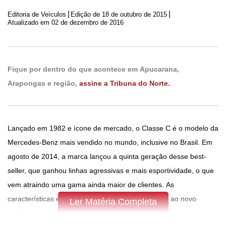
|
|
Editoria de Veículos
Edição de
18 de outubro de 2015
Atualizado em 02 de dezembro de 2016
Fique por dentro do que acontece em Apucarana,
Arapongas e região,
assine a Tribuna do Norte.
Lançado em 1982 e ícone de mercado, o Classe C é o modelo da
Mercedes-Benz mais vendido no mundo, inclusive no Brasil. Em
agosto de 2014, a marca lançou a quinta geração desse best-
seller, que ganhou linhas agressivas e mais esportividade, o que
vem atraindo uma gama ainda maior de clientes. As
características estéticas e tecnológicas agregadas ao novo
Ler Matéria Completa
modelo, provindas da Classe E e da Classe S, conquistam o