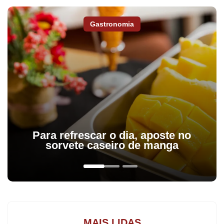
cliente aspiracional, fã da marca, que encara o Classe C como
porta de entrada para o mundo dos sedãs premium.
Gastronomia
Nesse primeiro ano de vendas da nova geração do modelo, o
Classe C registrou números expressivos, com 7.435 unidades
comercializadas desde seu lançamento até setembro de 2015.
Levando em conta o acumulado de janeiro a setembro de 2015,
o modelo foi carro-chefe de vendas com 5.186 veículos
emplacados, liderando o segmento de sedãs médios em sua
categoria.
Para refrescar o dia, aposte no
sorvete caseiro de manga
Esses números também impulsionaram os resultados da marca,
que fechou o período com recorde. Foram 12.719 unidades
comercializadas até setembro, o que fez a marca alcançar a
liderança no segmento premium.
MAIS LIDAS