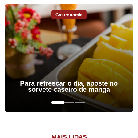
Gastronomia
De acordo com a delegada-adjunta da 17ª Subdivisão Policial
(SDP) de Apucarana, Iane Cardoso do Nascimento, o caso já
Para refrescar o dia, aposte no
vinha sendo investigado desde o final do ano passado. “Já
sorvete caseiro de manga
havíamos separado as meninas da família. Agora, recebemos a
denúncia de que o suspeito estava tentando influenciar a mãe
delas, que também tem problemas mentais, a procurar as jovens
e fazer com que elas mudassem seus depoimentos. Por isso foi
pedida a prisão temporária dele”, afirma.
MAIS LIDAS