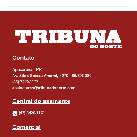
Parque Ecológico Santo Expedito. “São 12 anos de parceria,
contudo, com esta autorização passamos a ter uma liberdade de
ação e uma responsabilidade ainda maior”, comentou o religioso.
Contato
Apucarana - PR
Av. Zilda Seixas Amaral, 4270 - 86.806-380
(43) 3420-1177
assinaturas@tribunadonorte.com
Central do assinante
(43) 3420-1161
Comercial