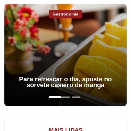
natureza. A PM chegou ao local através de uma denúncia
anônima.
Gastronomia
Um homem foi detido no local e levado à Décima Sétima
Subdivisão Policial (SDP). Após prestar depoimento, ele foi
liberado para responder processo em liberdade.
Para refrescar o dia, aposte no
sorvete caseiro de manga
MAIS LIDAS