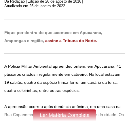
|
|
Da Redação
Edição de
26 de agosto de 2016
Atualizado em 25 de janeiro de 2022
Fique por dentro do que acontece em Apucarana,
Arapongas e região,
assine a Tribuna do Norte.
A Polícia Militar Ambiental apreendeu ontem, em Apucarana, 41
pássaros criados irregularmente em cativeiro. No local estavam
19 sabiás, quatro da espécie trinca-ferro, um canário da terra,
quatro coleirinhas, entre outras espécies.
A apreensão ocorreu após denúncia anônima, em uma casa na
Rua Capanema, no Jardim Capanema, zona oeste da cidade. Os
Ler Matéria Completa
pássaros estavam em gaiolas e serão soltos novamente na