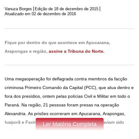
|
|
Vanuza Borges
Edição de
18 de dezembro de 2015
Atualizado em 02 de dezembro de 2016
Fique por dentro do que acontece em Apucarana,
Arapongas e região,
assine a Tribuna do Norte.
Uma megaoperação foi deflagrada contra membros da facção
criminosa Primeiro Comando da Capital (PCC), que atua dentro e
fora dos presídios, ontem pelas polícias Civil e Militar em todo o
Paraná. Na região, 21 pessoas foram presas na operação
Alexandria. As prisões ocorreram em Apucarana, Arapongas,
Ivaiporã e Faxinal. Em todo Paraná, 93 pessoas haviam sido
Ler Matéria Completa
detidas nas ruas até o final da tarde de ontem, segundo balanço