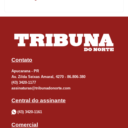
PCC”, observa.
Ele avalia que a operação é de suma importância para
desarticular a organização criminosa. “A Operação Alexandria
pode ser considerada um duro golpe ao PCC. Esta organização
criminosa está envolvida não só com o tráfico, mas como a
violência de modo geral, principalmente assassinatos”, avalia.
Contato
O delegado chefe da 17ª SDP, José Aparecido Jacovós,
Apucarana - PR
complementa que policiais da equipe do Centro de Operações
Av. Zilda Seixas Amaral, 4270 - 86.806-380
Especais (COPE), de Curitiba, que deflagraram a investigação,
(43) 3420-1177
monitoraram ligações telefônicas feitas por presos nos presídios.
assinaturas@tribunadonorte.com
“O que eles não sabiam era que desta vez a polícia estava
Central do assinante
escutando tudo”, diz. Segundo a Polícia Civil, são mais de 1,7 mil
(43) 3420-1161
horas de conversas dos membros do PCC envolvendo doze
estados: Paraná, Minas Gerais, São Paulo, Mato Grosso, Mato
Comercial