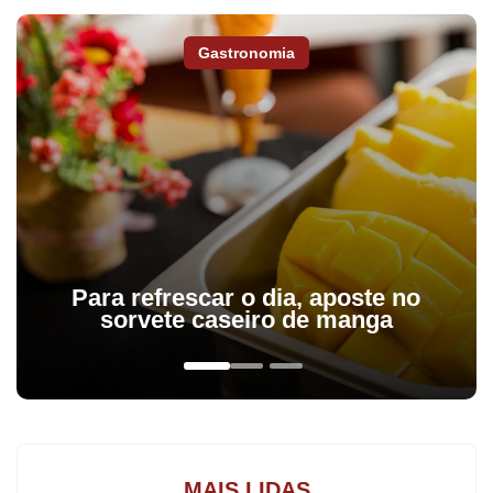
da Secretaria de Segurança Pública.
Gastronomia
Para refrescar o dia, aposte no
sorvete caseiro de manga
Foram cumpridos 767 mandados de prisão - boa parte deles
(484) dentro de unidades prisionais - e quatro de busca e
apreensão em 72 municípios paranaenses. Ao todo, mais de 1,5
mil policiais foram mobilizados, 36 somente sob o comando da
MAIS LIDAS