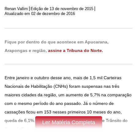
|
|
Renan Vallim
Edição de
13 de novembro de 2015
Atualizado em 02 de dezembro de 2016
Fique por dentro do que acontece em Apucarana,
Arapongas e região,
assine a Tribuna do Norte.
Entre janeiro e outubro desse ano, mais de 1,5 mil Carteiras
Nacionais de Habilitação (CNHs) foram suspensas nas três
maiores cidades da região, um aumento de 5,7% na comparação
com o mesmo período do ano passado. Já o número de
cassações ficou em 153 nesses primeiros 10 meses do ano,
queda de 6,1%. Os dados são do Departamento de Trânsito do
Ler Matéria Completa
Paraná (Detran-PR).