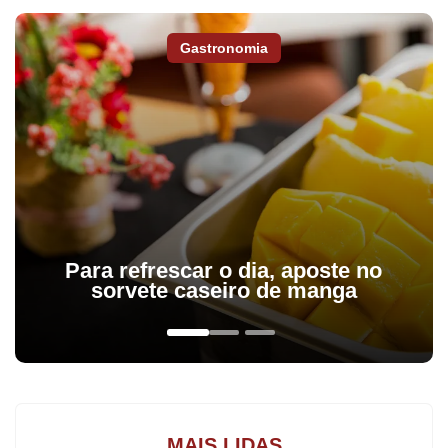
Gastronomia
Para refrescar o dia, aposte no
sorvete caseiro de manga
Em Apucarana foram registradas 643 suspensões neste ano,
contra 619 no mesmo período do ano passado, o que representa
um aumento de 3,9% de um ano a outro. Já a quantidade de
cassações caiu 22,6%, indo de 93 em 2014 para 72 em 2015.
MAIS LIDAS