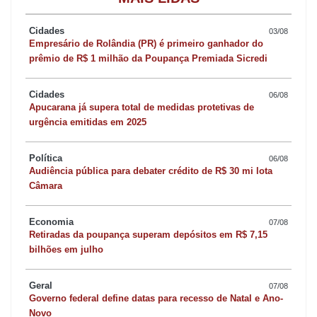
Em Arapongas houve a suspensão de 641 condutores nesse
ano. No ano passado, esse número ficou em 602. Com isso, o
Cidades
03/08
município registrou alta de 6,8% nesse quesito. Os números de
Empresário de Rolândia (PR) é primeiro ganhador do
prêmio de R$ 1 milhão da Poupança Premiada Sicredi
CNHs cassadas se manteve praticamente estável, indo de 45
para 48 nesse período.
Cidades
06/08
Apucarana já supera total de medidas protetivas de
Já em Ivaiporã, tanto as suspensões quanto as cassações
urgência emitidas em 2025
subiram. Em 2014, o número de suspensões entre janeiro e
Política
outubro ficou em 209. Já neste ano, com alta de 9%, o número
06/08
Audiência pública para debater crédito de R$ 30 mi lota
ficou em 228. Nas cassações, o aumento foi de 32% do ano
Câmara
passado para cá, com 25 carteiras de habilitação nessa condição
em 2014, contra 33 em 2015.
Economia
07/08
Retiradas da poupança superam depósitos em R$ 7,15
bilhões em julho
“Os números são altos a partir do momento em que você leva em
consideração que tanto as suspensões quanto as cassações são
Geral
07/08
motivadas por infrações de trânsito, em sua maioria graves. Ou
Governo federal define datas para recesso de Natal e Ano-
Novo