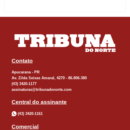
Contorno Leste de Arapongas. Em pronunciamento na
Assembleia Legislativa ele criticou a falta de solução para o
impasse. “Três anos e meio depois do acordo judicial firmado
pela concessionária responsável à época, a construção ainda
não foi iniciada. Não dá para aceitar tamanha falta de respeito” ,
disse. Na próxima semana, o parlamentar vai protocolar
requerimento ao DER - Departamento de Estradas e Rodagens
Contato
pedindo informações sobre os motivos de tanta demora, tendo
vista que 98% dos imóveis já foram desapropriados e quais as
Apucarana - PR
Av. Zilda Seixas Amaral, 4270 - 86.806-380
providências o órgão pretende tomar para o início imediato da
(43) 3420-1177
construção.
assinaturas@tribunadonorte.com
Central do assinante
1ª conferência LGBTIQIA+
(43) 3420-1161
Apucarana vai discutir pela pela primeira vez políticas públicas
Comercial
para a população LGBTQIA+. A 1ª Conferência Municipal dos