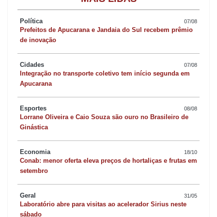
Pauta da Amuvi
Política
07/08
Prefeitos de Apucarana e Jandaia do Sul recebem prêmio
de inovação
O prefeito de Rio Branco do Ivaí e presidente da Amuvi-
Associação dos Municípios do Vale do Ivaí, Pedro Taborda,
Cidades
07/08
confirmou que os prefeitos da região estão elaborando uma nova
Integração no transporte coletivo tem início segunda em
Apucarana
carta de reivindicações para apresentar aos candidatos ao
governo do Paraná. Segundo Taborda, a iniciativa segue modelo
Esportes
08/08
adotado em anos anteriores, mas reforça o apoio a Sandro Alex.
Lorrane Oliveira e Caio Souza são ouro no Brasileiro de
Ginástica
Apoio de prefeitos
Economia
18/10
Conab: menor oferta eleva preços de hortaliças e frutas em
Pelo menos três prefeitos do Vale do Ivaí participaram da festa de
setembro
Ratinho Junior: Rodolfo Mota, de Apucarana, Paulo da Padaria,
de Califórnia, e Givanildo Lopes, o Giva, de Mauá da Serra.
Geral
31/05
Laboratório abre para visitas ao acelerador Sirius neste
Todos foram unânimes em reafirmar apoio ao candidato do
sábado