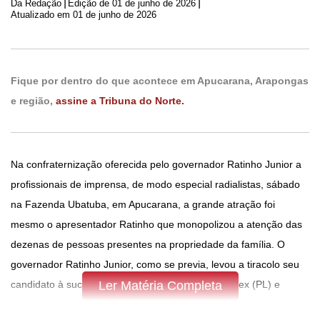
|
|
Da Redação
Edição de
01 de junho de 2026
Atualizado em 01 de junho de 2026
Fique por dentro do que acontece em Apucarana, Arapongas
e região,
assine a Tribuna do Norte.
Na confraternização oferecida pelo governador Ratinho Junior a
profissionais de imprensa, de modo especial radialistas, sábado
na Fazenda Ubatuba, em Apucarana, a grande atração foi
mesmo o apresentador Ratinho que monopolizou a atenção das
dezenas de pessoas presentes na propriedade da família. O
governador Ratinho Junior, como se previa, levou a tiracolo seu
candidato à sucessão, deputado federal Sandro Alex (PL) e
Ler Matéria Completa
candidato ao Senado, deputado Alexandre Curi (Republicanos).