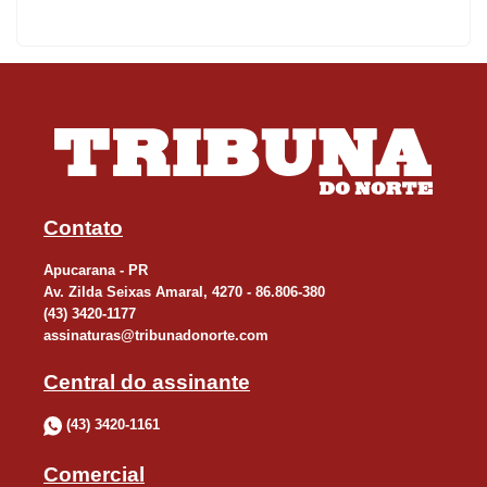
governador, por entenderem que “o Paraná precisa ter sequência
de um trabalho que vem colhendo bons frutos na economia”.
De olho nas chuvas
O prefeito de Apucarana, Rodolfo Mota, deve anunciar nos
próximos dias um plano de ação para enfrentamento dos
problemas causados pelas chuvas na cidade. Ele adiantou o
Contato
assunto neste final de semana, quando da entrega de obra de
Apucarana - PR
drenagem na rua Rio dos Patos, um dos pontos severamente
Av. Zilda Seixas Amaral, 4270 - 86.806-380
atingidos pelas enxurradas. A próxima obra vai beneficiar os
(43) 3420-1177
assinaturas@tribunadonorte.com
residenciais Interlagos e Veneza.
Central do assinante
Sidnei secretário?
(43) 3420-1161
Para não ter que votar na eleição da presidência da Câmara
Comercial