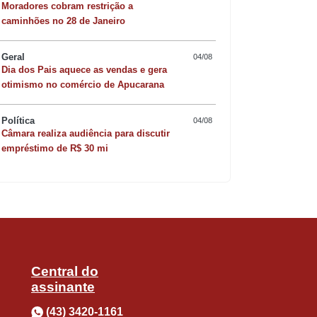
Moradores cobram restrição a
caminhões no 28 de Janeiro
ula-se muito o nome do professor e
campus de Apucarana, antiga Fecea.
Geral
04/08
Dia dos Pais aquece as vendas e gera
Quer sofisticar o jan
olfo sem, entanto, prejudicar sua
otimismo no comércio de Apucarana
risoto de camarão 
Política
04/08
Câmara realiza audiência para discutir
empréstimo de R$ 30 mi
sidente da Câmara Municipal de
 mais dissidência no chamado “grupo
Central do
vares. Como elegeu só três dos onze
assinante
do para uma composição, bastaria
(43) 3420-1161