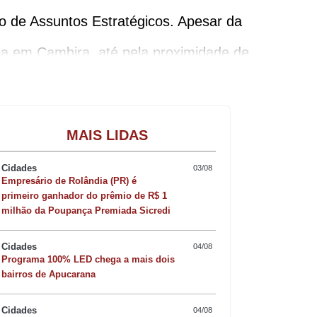
rio de Assuntos Estratégicos. Apesar da
cia em Cambira, até pela proximidade de
ia de Saúde, Ana Lúcia. Uma das razões
nda mais conhecido para uma pretensa
Gastronomia
MAIS LIDAS
Cidades
03/08
Empresário de Rolândia (PR) é
primeiro ganhador do prêmio de R$ 1
milhão da Poupança Premiada Sicredi
untos Estratégicos e Serviços Públicos,
Cidades
04/08
Programa 100% LED chega a mais dois
bairros de Apucarana
nomes para duas importantes secretarias:
 de Marilândia do Sul, Aquiles Takeda,
Cidades
04/08