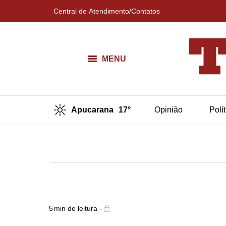
Central de Atendimento/Contatos
MENU
Apucarana
17°
Opinião
Polí
5
min de leitura -