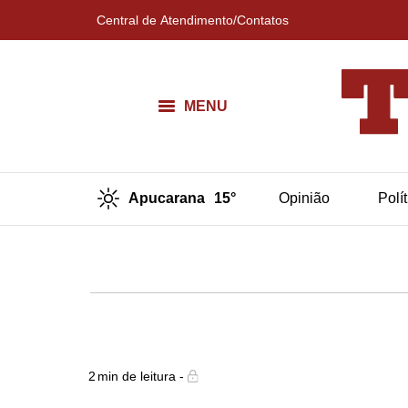
Central de Atendimento/Contatos
MENU
Apucarana
15°
Opinião
Polí
2
min de leitura -