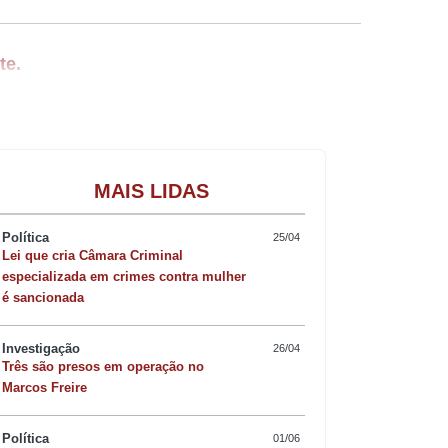
te.
Gastronomia
MAIS LIDAS
e Rodolfo Mota (União), caiu como uma
Política
25/04
Lei que cria Câmara Criminal
sultou em uma reação intensa e negativa
especializada em crimes contra mulher
é sancionada
gou o sarrafo em ambos. Quem levou
Investigação
26/04
ota.
Três são presos em operação no
Marcos Freire
Política
01/06