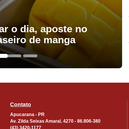
três candidatos: Rodolfo Mota (União), Jane Reis
ar o dia, aposte no
enção, deixando aberta a vaga de vice em suas at
aseiro de manga
uinte: Por que Beto Preto deu o apoio a Rodolfo, 
 governo para ficar somente com indicação do vice?
Contato
a a vice?
Apucarana - PR
Av. Zilda Seixas Amaral, 4270 - 86.806-380
(43) 3420-1177