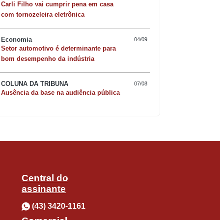
Carli Filho vai cumprir pena em casa
com tornozeleira eletrônica
 (PT) e o vereador Recife (MDB). Na
Economia
04/09
Quer sofisticar o jan
as para uma possível aliança com o
Setor automotivo é determinante para
bom desempenho da indústria
risoto de camarão 
COLUNA DA TRIBUNA
07/08
Ausência da base na audiência pública
dando 6 partidos, 4 minutos de TV e
 Por que não foi contrário o acordo?
Central do
assinante
(43) 3420-1161