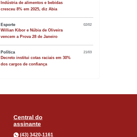
 satisfazer a própria lascívia ou a de
Indústria de alimentos e bebidas
cresceu 8% em 2025, diz Abia
Esporte
02/02
Willian Kibor e Núbia de Oliveira
Quer sofisticar o jan
a cintura, passadas de mão no corpo,
vencem a Prova 28 de Janeiro
risoto de camarão 
eiras acompanhadas de toques, abraços
Política
21/03
Decreto institui cotas raciais em 30%
 em público.
dos cargos de confiança
não deve ser tolerado. Beijo, portanto,
Central do
assinante
(43) 3420-1161