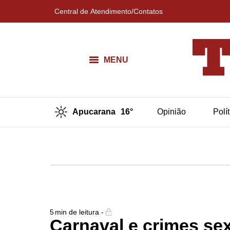
Central de Atendimento/Contatos
MENU
Apucarana
16°
Opinião
Polí
5
min de leitura -
Carnaval e crimes sexu