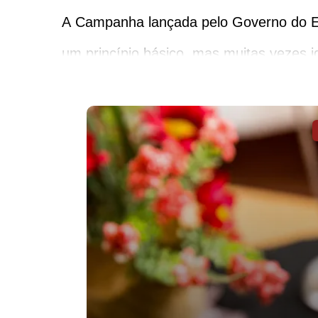
A Campanha lançada pelo Governo do Es
um princípio básico, mas muitas vezes ig
CRIMES SEXUAIS E O CÓDIGO PENA
O ordenamento jurídico brasileiro prot
enquadradas como crimes, tais como:
• Importunação sexual:
A maioria das condutas indevidas pratic