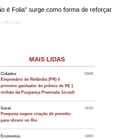
 é Folia” surge como forma de reforçar
mulheres.
Gastronomia
MAIS LIDAS
as comuns no Carnaval podem ser
Cidades
03/08
Empresário de Rolândia (PR) é
primeiro ganhador do prêmio de R$ 1
milhão da Poupança Premiada Sicredi
Geral
31/10
Pesquisa sugere criação de presídio
para idosos no Rio
nação sexual, previsto no art. 215-A no
Economia
10/03