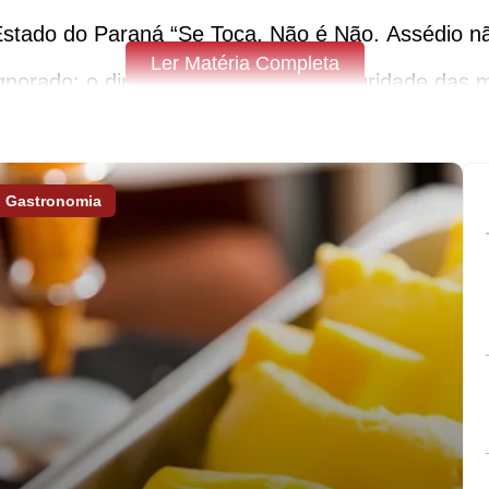
tado do Paraná “Se Toca, Não é Não. Assédio não
Ler Matéria Completa
norado: o direito à liberdade e à integridade das 
L
Gastronomia
ege as vítimas de crimes sexuais. Algumas condut
adas nessa época se enquadra no crime de importu