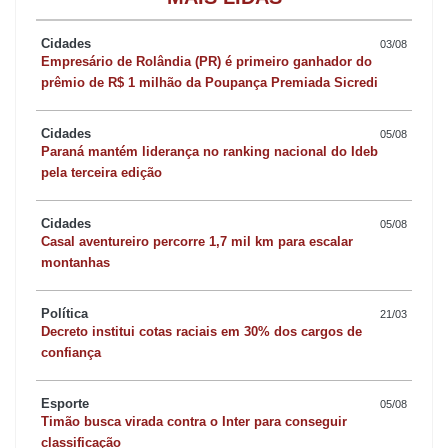
Um ciclista identificado como Onofre Aparecido da Silva, de 71
Cidades
03/08
anos, morreu atropelado na PR-453, no início da noite de quinta-
Empresário de Rolândia (PR) é primeiro ganhador do
feira (25), próximo ao bairro Lajeadão, em Borrazópolis. A vítima
prêmio de R$ 1 milhão da Poupança Premiada Sicredi
era professor aposentado de história e foi diretor da Escola
Estadual Humberto de Alencar Castelo Branco, em Borrazópolis.
Cidades
05/08
Paraná mantém liderança no ranking nacional do Ideb
De acordo com informações da Polícia Rodoviária Estadual
pela terceira edição
(PRE), o acidente ocorreu por volta das 18h15 e envolveu um
Fiat Strada com placas de Cruzmaltina que trafegava sentido ao
Cidades
05/08
Casal aventureiro percorre 1,7 mil km para escalar
entroncamento da PR-170. O veículo colidiu na bicicleta que, na
montanhas
ocasião, cruzava a pista. O ciclista morreu no local.
Política
21/03
Faxinal abre inscrições para interessados em compor Conselho
Decreto institui cotas raciais em 30% dos cargos de
confiança
Tutelar
Esporte
05/08
O Conselho Municipal dos Direitos da Criança e Adolescente
Timão busca virada contra o Inter para conseguir
(CMDCA) de Faxinal abriu nesta sexta-feira inscrições para os
classificação