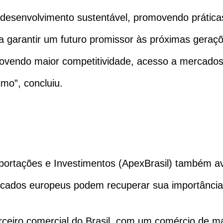
desenvolvimento sustentável, promovendo prática
a garantir um futuro promissor às próximas geraç
vendo maior competitividade, acesso a mercados 
smo”, concluiu.
ortações e Investimentos (ApexBrasil) também ava
cados europeus podem recuperar sua importância n
ceiro comercial do Brasil, com um comércio de m