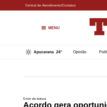
Central de Atendimento/Contatos
MENU
Apucarana
24°
Opinião
Polí
5
min de leitura
Acordo gera oportun