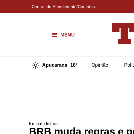
Central de Atendimento/Contatos
MENU
Apucarana
18°
Opinião
Polí
5
min de leitura
BRB muda regras e pe