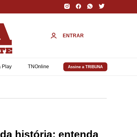
ENTRAR
a Play
TNOnline
Assine a TRIBUNA
a história; entenda