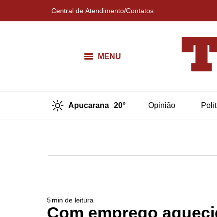
Central de Atendimento/Contatos
MENU
Apucarana
20°
Opinião
Polí
5
min de leitura
Com emprego aquecido