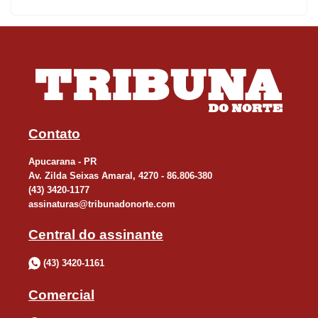
20,8%, e a construção civil, com 10,8%. “Os dados mostram uma
economia diversificada, mas ainda profundamente conectada à
tradição industrial do município, especialmente ao setor da
confecção”, analisa.
Em relação a atividades específicas, a moda e confecção
desponta como o nicho com o maior número de empresas ativas
Contato
em Apucarana, com 2.152 negócios, sendo que 177 delas foram
Apucarana - PR
abertas somente neste ano. Na sequência aparecem casa e
Av. Zilda Seixas Amaral, 4270 - 86.806-380
construção com 1.153 empresas ativas, seguido por saúde e
(43) 3420-1177
bem-estar, com 983, logística, com 940, alimentação, com 749, e
assinaturas@tribunadonorte.com
setor automobilístico, com 457.
Central do assinante
(43) 3420-1161
Outros segmentos relevantes incluem agroindústria, turismo e
eventos, metalmecânica, pets e serviços veterinários, madeira e
Comercial
móveis, cultura, esportes e lazer, e mídia e entretenimento.