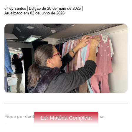
|
|
cindy santos
Edição de
28 de maio de 2026
Atualizado em 02 de junho de 2026
Fique por dentro do que acontece em Apucarana,
Ler Matéria Completa
Arapongas e região,
assine a Tribuna do Norte.