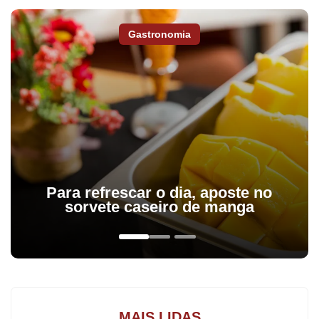
Gastronomia
Por ano, pequenos negócios formalizados pelos
Microempreendedores Individuais (MEIs) movimentam quase R$
800 milhões na economia de Apucarana. A estimativa, feita com
base nos dados da Receita Federal levantados pelo Sebrae a
pedido da Tribuna, mostra que a movimentação financeira é
referente a mais de 9,8 mil microempresas ativas no município.
Para o Sebrae, os valores demonstram a relevância econômica
dos pequenos negócios para a cidade.
Para refrescar o dia, aposte no
sorvete caseiro de manga
Conforme o consultor do Sebrae, Tiago Cunha, na prática, essa
movimentação financeira ocorre de forma descentralizada,
passando por diversas cadeias produtivas e garantindo o
sustento de muitas famílias. “O pequeno empreendedor
movimenta o comércio, consome serviços, compra insumos e
MAIS LIDAS