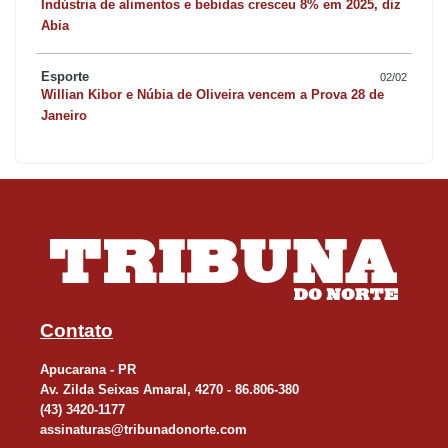
Indústria de alimentos e bebidas cresceu 8% em 2025, diz
Abia
Esporte
02/02
Willian Kibor e Núbia de Oliveira vencem a Prova 28 de
Janeiro
Contato
Apucarana - PR
Av. Zilda Seixas Amaral, 4270 - 86.806-380
(43) 3420-1177
assinaturas@tribunadonorte.com