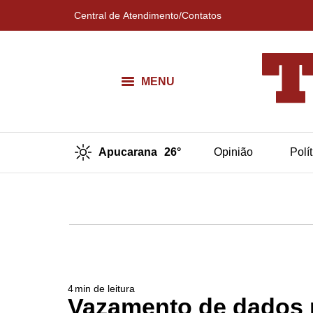
Central de Atendimento/Contatos
MENU
Apucarana
26°
Opinião
Polí
4
min de leitura
Vazamento de dados n