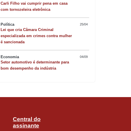
Carli Filho vai cumprir pena em casa
com tornozeleira eletrônica
Política
25/04
Lei que cria Câmara Criminal
especializada em crimes contra mulher
Quer sofisticar o jan
é sancionada
risoto de camarão 
Economia
04/09
Setor automotivo é determinante para
bom desempenho da indústria
Central do
assinante