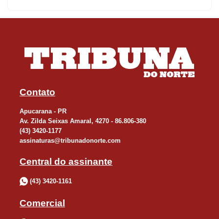
O Grande Prêmio do Brasil de Fórmula 1 está programado para
ocorrer às 14 horas (de Brasília) deste domingo, em Interlagos.
Hoje, estão programadas outras atividades preparatórias e a
tomada de tempos para definição do grid.
FITTIPALDI - O boxe da Mercedes recebeu uma visita ilustre na
tarde de ontem. O brasileiro Emerson Fittipaldi, bicampeão
mundial na F-1, esteve nas instalações da equipe alemã e
Contato
elogiou Lewis Hamilton pelo terceiro título.
Apucarana - PR
Fittipaldi passou rapidamente pelo boxe pouco depois do primeiro
Av. Zilda Seixas Amaral, 4270 - 86.806-380
treino – a atividade, por sinal, terminou com Lewis Hamilton e
(43) 3420-1177
Nico Rosberg nas primeiras colocações.
assinaturas@tribunadonorte.com
Central do assinante
(43) 3420-1161
Comercial