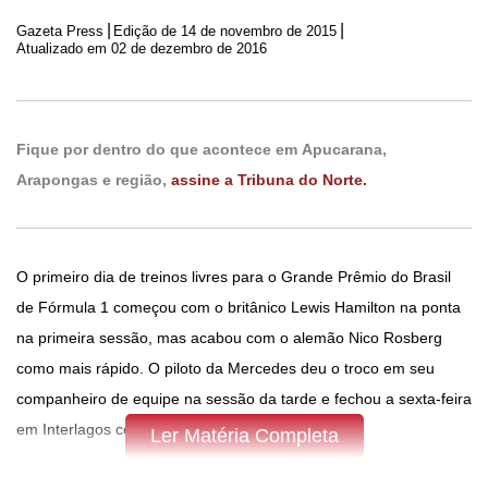
|
|
Gazeta Press
Edição de
14 de novembro de 2015
Atualizado em 02 de dezembro de 2016
Fique por dentro do que acontece em Apucarana,
Arapongas e região,
assine a Tribuna do Norte.
O primeiro dia de treinos livres para o Grande Prêmio do Brasil
de Fórmula 1 começou com o britânico Lewis Hamilton na ponta
na primeira sessão, mas acabou com o alemão Nico Rosberg
como mais rápido. O piloto da Mercedes deu o troco em seu
companheiro de equipe na sessão da tarde e fechou a sexta-feira
em Interlagos com a melhor marca: 1min12s385.
Ler Matéria Completa