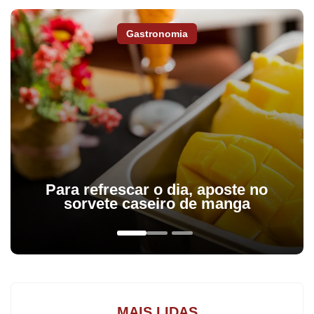
Gastronomia
Para refrescar o dia, aposte no
sorvete caseiro de manga
Depois de fazer uma campanha ruim na fase inicial, com três
empates e três derrotas, o Apucarana melhorou na competição e
nas quartas de final por duas vezes derrotou o Paranavaí. No
primeiro duelo no “Olímpio Barreto” venceu por 2 a 0 e na
segunda partida no Noroeste do Estado ganhou por 3 a 0.
MAIS LIDAS