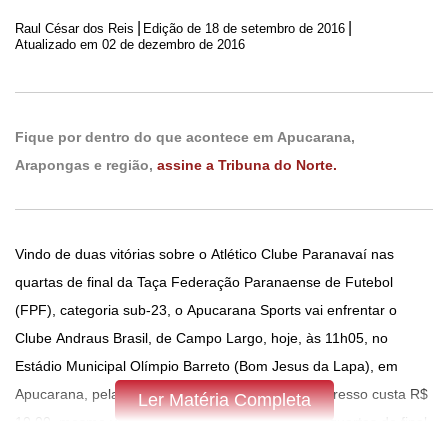
|
|
Raul César dos Reis
Edição de
18 de setembro de 2016
Atualizado em 02 de dezembro de 2016
Fique por dentro do que acontece em Apucarana,
Arapongas e região,
assine a Tribuna do Norte.
Vindo de duas vitórias sobre o Atlético Clube Paranavaí nas
quartas de final da Taça Federação Paranaense de Futebol
(FPF), categoria sub-23, o Apucarana Sports vai enfrentar o
Clube Andraus Brasil, de Campo Largo, hoje, às 11h05, no
Estádio Municipal Olímpio Barreto (Bom Jesus da Lapa), em
Apucarana, pela rodada de ida da semifinal. O ingresso custa R$
Ler Matéria Completa
10,00, mesmo valor dos jogos da primeira fase e quartas de final.