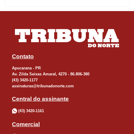
Emerson, Lucas e Gilson; Hudson e Wesley.
EM FOZ DO IGUAÇU - Também hoje, às 15 horas, no Estádio
ABC, em Foz do Iguaçu, pela rodada de ida da semifinal, o Foz
do Iguaçu enfrenta o Operário, de Ponta Grossa.
Anderson Guimarães apita o jogo, sendo auxiliado por Adair
Mondini e Marcelo Pavan.
Contato
Apucarana - PR
Av. Zilda Seixas Amaral, 4270 - 86.806-380
(43) 3420-1177
assinaturas@tribunadonorte.com
Central do assinante
(43) 3420-1161
Comercial