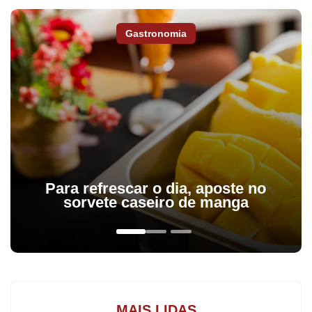
Gastronomia
Para refrescar o dia, aposte no
sorvete caseiro de manga
Rogério Micale, técnico da Seleção Brasileira, sabe da
responsabilidade que tem em mãos, pois assumiu o cargo há
pouco tempo, já que Dunga, que seria o comandante, foi
demitido. Ele, porém, conhece bem os atletas do Mundial Sub-20
e de amistosos de preparação para os Jogos Olímpicos e se
MAIS LIDAS