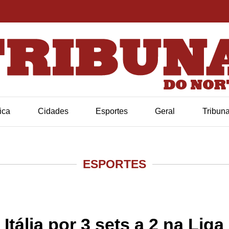
tica
Cidades
Esportes
Geral
Tribun
ESPORTES
 Itália por 3 sets a 2 na Li