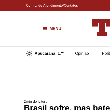
Central de Atendimento/Contatos
MENU
Apucarana
17°
Opinião
Polí
2
min de leitura
Brasil sofre, mas bate