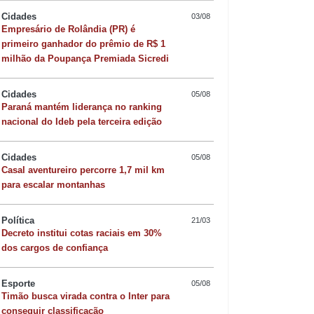
Cidades
03/08
Empresário de Rolândia (PR) é
primeiro ganhador do prêmio de R$ 1
milhão da Poupança Premiada Sicredi
Cidades
05/08
Paraná mantém liderança no ranking
nacional do Ideb pela terceira edição
Cidades
05/08
Casal aventureiro percorre 1,7 mil km
para escalar montanhas
Política
21/03
Decreto institui cotas raciais em 30%
Quer sofisticar o jan
dos cargos de confiança
risoto de camarão 
Esporte
05/08
Timão busca virada contra o Inter para
conseguir classificação