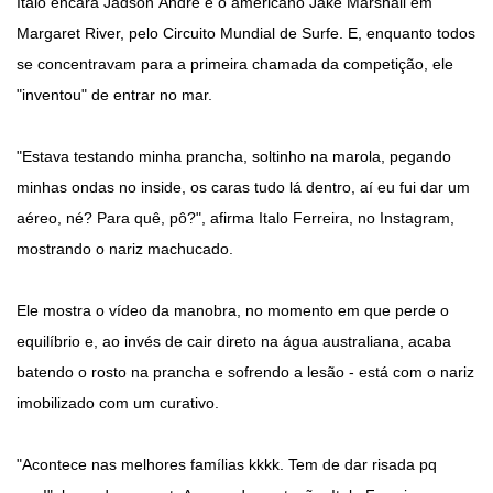
Italo encara Jadson André e o americano Jake Marshall em
Margaret River, pelo Circuito Mundial de Surfe. E, enquanto todos
se concentravam para a primeira chamada da competição, ele
"inventou" de entrar no mar.
"Estava testando minha prancha, soltinho na marola, pegando
minhas ondas no inside, os caras tudo lá dentro, aí eu fui dar um
aéreo, né? Para quê, pô?", afirma Italo Ferreira, no Instagram,
mostrando o nariz machucado.
Ele mostra o vídeo da manobra, no momento em que perde o
equilíbrio e, ao invés de cair direto na água australiana, acaba
batendo o rosto na prancha e sofrendo a lesão - está com o nariz
imobilizado com um curativo.
"Acontece nas melhores famílias kkkk. Tem de dar risada pq