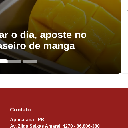
ar o dia, aposte no
aseiro de manga
 título de Portugal. Após o jogo, enviou mensagens 
im. Foi merecida a conquista vir com um técnico 
ports, referindo-se a Fernando Santos, que dirigia
opeu em 2004. "Ele merece. Conhece futebol e é u
Contato
Apucarana - PR
Av. Zilda Seixas Amaral, 4270 - 86.806-380