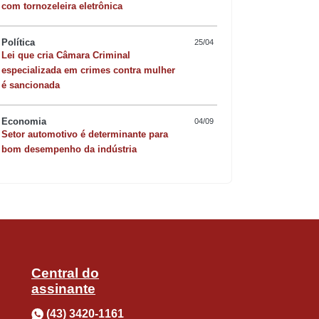
com tornozeleira eletrônica
Política
25/04
Lei que cria Câmara Criminal
especializada em crimes contra mulher
Quer sofisticar o jan
é sancionada
risoto de camarão 
Economia
04/09
festejando a taça de Portugal logo
Setor automotivo é determinante para
bom desempenho da indústria
português da gema em vez de ser com um
 o Sporting no período em que Felipão
m técnico das antigas".
Central do
assinante
(43) 3420-1161