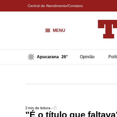
Central de Atendimento/Contatos
MENU
Apucarana
26°
Opinião
Polí
2
min de leitura -
"É o título que faltav