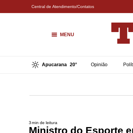
Central de Atendimento/Contatos
MENU
Apucarana
20°
Opinião
Polí
3
min de leitura
Ministro do Esporte e