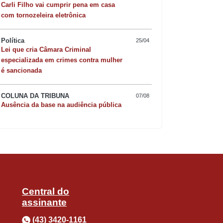
Carli Filho vai cumprir pena em casa
com tornozeleira eletrônica
Política
25/04
Lei que cria Câmara Criminal
Quer sofisticar o jan
especializada em crimes contra mulher
é sancionada
risoto de camarão 
COLUNA DA TRIBUNA
07/08
Ausência da base na audiência pública
Central do
assinante
(43) 3420-1161