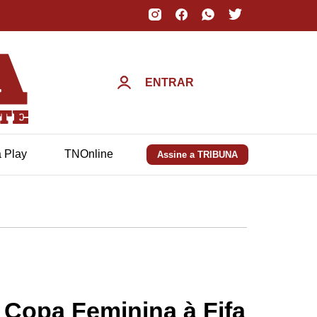
ENTRAR
a Play
TNOnline
Assine a TRIBUNA
 Copa Feminina à Fifa