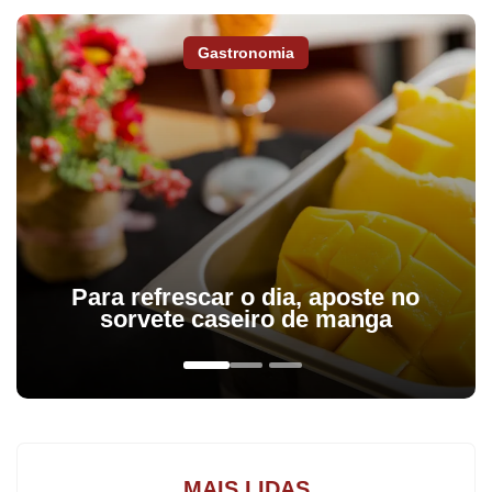
A partida, válida pela terceira rodada do returno da fase inicial, foi
encerrada aos 20 minutos da etapa complementar por falta de
Gastronomia
segurança.
Na preliminar, pela categoria aspirante, Vila Bonfim e Paiva
empataram por um gol.
Também pela categoria aspirante, em casa, o Lunardelli venceu o
Corumbataí do Sul por 3 a 0. Em Jandaia do Sul, o Juventude
derrotou São João do Ivaí por 1 a 0. Na categoria titular, os
resultados foram: Lunardelli 1 x 0 Corumbataí e Juventude 6 x 1
São João do Ivaí.
Para refrescar o dia, aposte no
No próximo domingo vai ocorrer a quarta rodada. O Lunardelli
sorvete caseiro de manga
receberá o Juventude, o Corumbataí do Sul encara a Paiva e o
São João do Ivaí joga contra a Vila Bonfim.
MAIS LIDAS