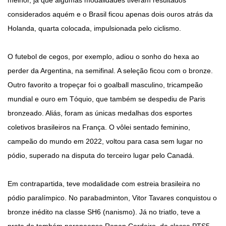
melhor, já que algumas modalidades tiveram resultados
considerados aquém e o Brasil ficou apenas dois ouros atrás da
Holanda, quarta colocada, impulsionada pelo ciclismo.
O futebol de cegos, por exemplo, adiou o sonho do hexa ao
perder da Argentina, na semifinal. A seleção ficou com o bronze.
Outro favorito a tropeçar foi o goalball masculino, tricampeão
mundial e ouro em Tóquio, que também se despediu de Paris
bronzeado. Aliás, foram as únicas medalhas dos esportes
coletivos brasileiros na França. O vôlei sentado feminino,
campeão do mundo em 2022, voltou para casa sem lugar no
pódio, superado na disputa do terceiro lugar pelo Canadá.
Em contrapartida, teve modalidade com estreia brasileira no
pódio paralímpico. No parabadminton, Vitor Tavares conquistou o
bronze inédito na classe SH6 (nanismo). Já no triatlo, teve a