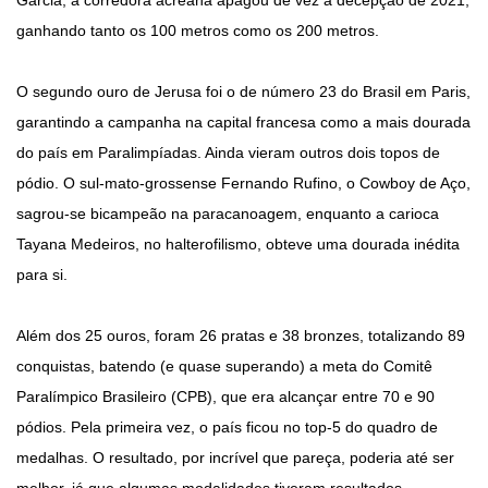
Garcia, a corredora acreana apagou de vez a decepção de 2021,
ganhando tanto os 100 metros como os 200 metros.
O segundo ouro de Jerusa foi o de número 23 do Brasil em Paris,
garantindo a campanha na capital francesa como a mais dourada
do país em Paralimpíadas. Ainda vieram outros dois topos de
pódio. O sul-mato-grossense Fernando Rufino, o Cowboy de Aço,
sagrou-se bicampeão na paracanoagem, enquanto a carioca
Tayana Medeiros, no halterofilismo, obteve uma dourada inédita
para si.
Além dos 25 ouros, foram 26 pratas e 38 bronzes, totalizando 89
conquistas, batendo (e quase superando) a meta do Comitê
Paralímpico Brasileiro (CPB), que era alcançar entre 70 e 90
pódios. Pela primeira vez, o país ficou no top-5 do quadro de
medalhas. O resultado, por incrível que pareça, poderia até ser