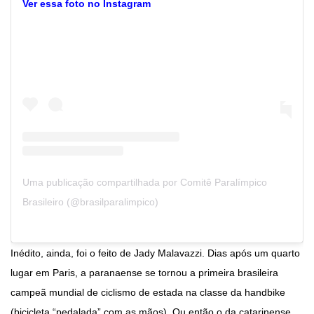
Ver essa foto no Instagram
Uma publicação compartilhada por Comitê Paralímpico
Brasileiro (@brasilparalimpico)
Inédito, ainda, foi o feito de Jady Malavazzi. Dias após um quarto
lugar em Paris, a paranaense se tornou a primeira brasileira
campeã mundial de ciclismo de estada na classe da handbike
(bicicleta “pedalada” com as mãos). Ou então o da catarinense