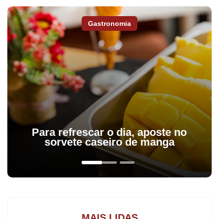
Gastronomia
Para refrescar o dia, aposte no
A ausência do argentino, porém, ganha contornos de maior
sorvete caseiro de manga
dramaticidade devido à sua relevância na arrancada rumo à vaga
nas oitavas. Os últimos seis gols marcados pelo clube na
competição saíram dos seus pés (e cabeça). Entram nessa conta
os três do segundo tempo contra o Trujillanos, além dos dois
contra o River Plate e o salvador frente ao Strongest.
MAIS LIDAS