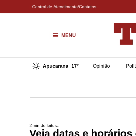
Central de Atendimento/Contatos
MENU
Apucarana
17°
Opinião
Polí
2
min de leitura
Veja datas e horário