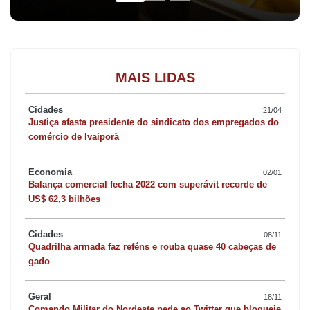
MAIS LIDAS
Cidades
21/04
Justiça afasta presidente do sindicato dos empregados do
comércio de Ivaiporã
Economia
02/01
Balança comercial fecha 2022 com superávit recorde de
US$ 62,3 bilhões
Cidades
08/11
Quadrilha armada faz reféns e rouba quase 40 cabeças de
gado
Geral
18/11
Comando Militar do Nordeste pede ao Twitter que bloqueie