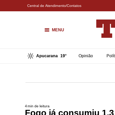
Central de Atendimento/Contatos
MENU
Apucarana
19°
Opinião
Polí
4
min de leitura
Fogo já consumiu 1,3