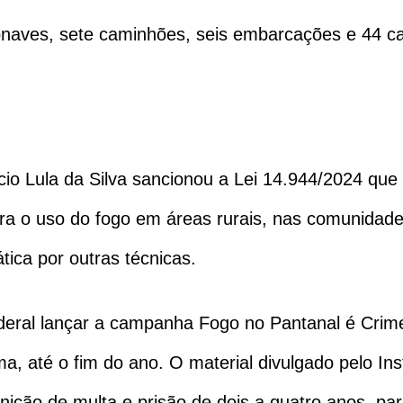
onaves, sete caminhões, seis embarcações e 44 c
ácio Lula da Silva sancionou a Lei 14.944/2024 que
ara o uso do fogo em áreas rurais, nas comunidade
tica por outras técnicas.
deral lançar a campanha Fogo no Pantanal é Crim
ma, até o fim do ano. O material divulgado pelo I
nição de multa e prisão de dois a quatro anos, pa