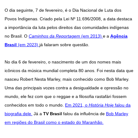
O dia seguinte, 7 de fevereiro, é o Dia Nacional de Luta dos
Povos Indígenas. Criado pela Lei Nº 11.696/2008, a data destaca
a importância da luta pelos direitos das comunidades indígenas
no Brasil. O
Caminhos da Reportagem
(em 2013)
e a
Agência
Brasil
(em 2023)
já falaram sobre questão.
No dia 6 de fevereiro, o nascimento de um dos nomes mais
icônicos da música mundial completa 80 anos. Foi nesta data que
nasceu Robert Nesta Marley, mais conhecido como Bob Marley.
Uma das principais vozes contra a desigualdade e opressão no
mundo, ele fez com que o reggae e a filosofia rastafári fossem
conhecidos em todo o mundo.
Em 2021, o
História Hoje
falou da
biografia dele.
Já a
TV Brasil
falou da influência de
Bob Marley
em regiões do Brasil como o estado do Maranhão.