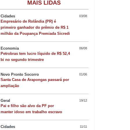
Gastronomia
MAIS LIDAS
Cidades
03/08
Empresário de Rolândia (PR) é
primeiro ganhador do prêmio de R$ 1
milhão da Poupança Premiada Sicredi
Economia
06/08
Petrobras tem lucro líquido de R$ 52,4
bi no segundo trimestre
Novo Pronto Socorro
01/06
Santa Casa de Arapongas passará por
ampliação
Geral
19/12
Pai e filho são alvo da PF por
Quer sofisticar o jan
manter idoso em trabalho escravo
risoto de camarão 
Cidades
11/11