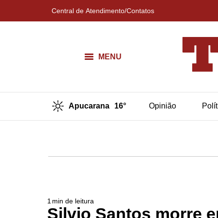
Central de Atendimento/Contatos
MENU
Apucarana
16°
Opinião
Polí
1
min de leitura
Silvio Santos morre 