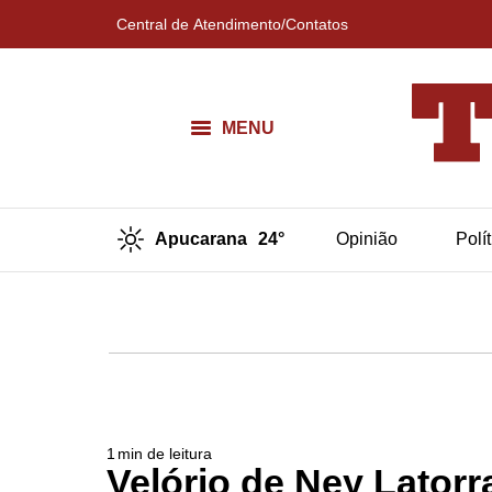
Central de Atendimento/Contatos
MENU
Apucarana
24°
Opinião
Polí
1
min de leitura
Velório de Ney Latorr