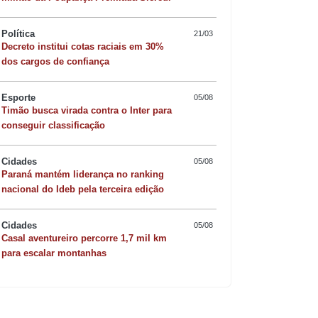
Política
21/03
Decreto institui cotas raciais em 30%
dos cargos de confiança
Esporte
05/08
Timão busca virada contra o Inter para
conseguir classificação
Cidades
05/08
Paraná mantém liderança no ranking
Quer sofisticar o jan
nacional do Ideb pela terceira edição
risoto de camarão 
Cidades
05/08
Casal aventureiro percorre 1,7 mil km
para escalar montanhas