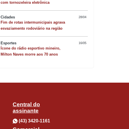
com tornozeleira eletrônica
Cidades
28/04
Fim de rotas intermunicipais agrava
Quer sofisticar o jan
esvaziamento rodoviário na região
risoto de camarão 
Esportes
16/05
tamento, que deixou uma pessoa morta
Ícone do rádio esportivo mineiro,
Milton Naves morre aos 70 anos
 anos, 6 meses e 29 dias de prisão em
 outubro do ano passado. O veículo
 denúncia, ele apresentava sinais
mentada.
Central do
assinante
(43) 3420-1161