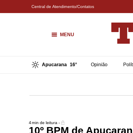
Central de Atendimento/Contatos
MENU
Apucarana
16°
Opinião
Polí
4
min de leitura -
10º BPM de Apucarana 