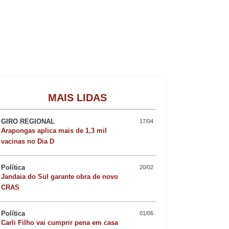
te.
Gastronomia
MAIS LIDAS
atrulha Rural Comunitária – Categoria
GIRO REGIONAL
17/04
Arapongas aplica mais de 1,3 mil
vacinas no Dia D
araná e dois agentes de Minas Gerais
PM) ministrou ontem aulas de “Instrução
Política
20/02
Jandaia do Sul garante obra de novo
CRAS
rofundidade e 20 metros de largura, que
bre 556”, afirma o capitão Thiago
Política
01/06
Carli Filho vai cumprir pena em casa