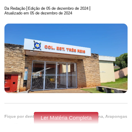
|
|
Da Redação
Edição de
05 de dezembro de 2024
Atualizado em 05 de dezembro de 2024
Fique por dentro do que acontece em Apucarana, Arapongas
Ler Matéria Completa
e região,
assine a Tribuna do Norte.