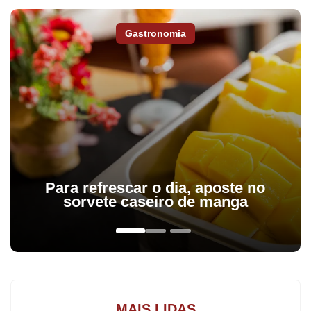
Gastronomia
Dos 177 colégios do Paraná que iniciam nesta sexta-feira (06) as
consultas do programa Parceiro da Escola, cinco são da região. A
votação para adesão ou não ao programa seguem no sábado
(07) e segunda-feira (09). Participarão como votantes pais e
responsáveis, estudantes acima de 18 anos, professores e
funcionários. Os votos serão impressos e a votação simultânea
em todas as escolas estaduais elegíveis para o projeto. O horário
é das 8h às 20h30 na sexta e segunda-feira e das 8h às 17h no
Para refrescar o dia, aposte no
sorvete caseiro de manga
sábado.
Na região, a consulta pública será realizada em dois colégios de
Apucarana: Colégio Estadual Antônio dos Três Reis de Oliveira
(foto) e Colégio Estadual Nilo Cairo; dois de Arapongas (Colégio
Estadual Antonio Racanello Sampaio e Colégio Estadual Unidade
MAIS LIDAS