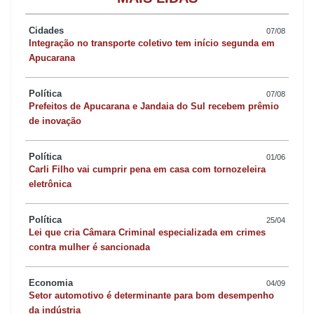
Polo) e um de Mauá da Serra (Colégio Estadual João Plath).
Cidades
07/08
Integração no transporte coletivo tem início segunda em
Mais de 3,7 mil estão aptos a votar na região, entre alunos, pais
Apucarana
ou responsáveis e professores. A proposta gera polêmica.
Enquanto o governo estadual defende a medida, a APP-
Política
07/08
Sindicato, que representa os professores, é contra a terceirização
Prefeitos de Apucarana e Jandaia do Sul recebem prêmio
de inovação
da gestão das escolas.
Política
01/06
Carli Filho vai cumprir pena em casa com tornozeleira
eletrônica
Política
25/04
Lei que cria Câmara Criminal especializada em crimes
contra mulher é sancionada
Economia
04/09
Setor automotivo é determinante para bom desempenho
da indústria