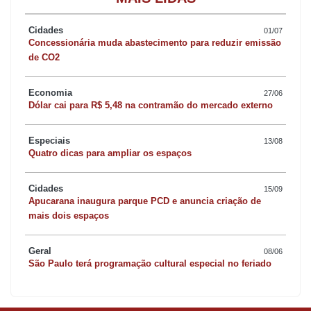
A vítima do Celta, que foi tomado pelas chamas, foi retirada do
carro por populares. Uma outra pessoa ferida estava no Fiat
Cidades
01/07
Concessionária muda abastecimento para reduzir emissão
Strada. A terceira pessoa envolvida - também do Fiat Strada -
de CO2
assinou recusa de encaminhamento.
Economia
27/06
O carro pegou fogo no sentido Apucarana-Califórnia. “Apesar da
Dólar cai para R$ 5,48 na contramão do mercado externo
cinemática do acidente, os ferimentos foram leves”, disse o
tenente Abner Veronez, do Corpo de Bombeiros. As causas do
Especiais
13/08
Quatro dicas para ampliar os espaços
acidente serão apuradas.
Cidades
15/09
Apucarana inaugura parque PCD e anuncia criação de
mais dois espaços
Geral
08/06
São Paulo terá programação cultural especial no feriado