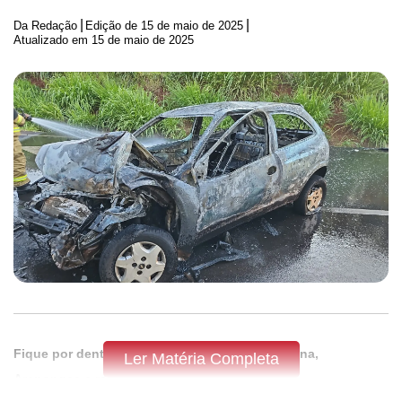
|
|
Da Redação
Edição de
15 de maio de 2025
Atualizado em 15 de maio de 2025
Fique por dentro do que acontece em Apucarana,
Ler Matéria Completa
Arapongas e região,
assine a Tribuna do Norte.