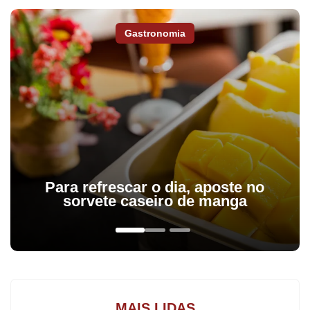
Gastronomia
O Corpo de Bombeiros foi acionado para combater um incêndio
em um veículo na BR-376 entre Apucarana e Califórnia. O carro
pegou fogo após bater contra um outro automóvel na rodovia.
Duas pessoas ficaram feridas.
O veículo incendiado- um Chevrolet Celta - foi totalmente
destruído pelas chamas. O carro se envolveu em um acidente
com uma Fiat Strada a dois quilômetros da entrada de Califórnia.
Para refrescar o dia, aposte no
sorvete caseiro de manga
Os bombeiros de Apucarana informaram que três pessoas
estavam nos veículos envolvidos no acidente. Duas foram
socorridas por uma ambulância da Secretaria Municipal de Saúde
de Califórnia e a terceira recusou atendimento.
MAIS LIDAS