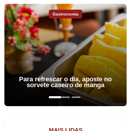
vagas para doutorado e duas para pós-doutorado. As inscrições
vão até o dia 1 de maio para o primeiro ciclo e entre 1 de
Gastronomia
setembro e 1 de novembro para o chamado semestre primavera.
Podem participar alunos matriculado integralmente em uma
universidade do Estado do Paraná credenciada e ter uma média
mínima de 80/100 no índice de desempenho acadêmico.
O Programa Ganhando o Mundo da Ciência tem como objetivo
proporcionar a oportunidade de realizar mobilidade internacional
por um período de até seis meses, a depender das áreas
Para refrescar o dia, aposte no
prioritárias para a consolidação da cooperação internacional.
sorvete caseiro de manga
MAIS LIDAS