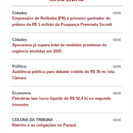
Jardim Alegre investe em materiais pedagógicos
Cidades
03/08
Empresário de Rolândia (PR) é primeiro ganhador do
prêmio de R$ 1 milhão da Poupança Premiada Sicredi
A Prefeitura de Jardim Alegre realizou um investimento de
aproximadamente R$ 36 mil na aquisição de materiais
Cidades
06/08
pedagógicos especializados para o atendimento de alunos com
Apucarana já supera total de medidas protetivas de
necessidades educacionais especiais, como TEA e TDAH.
urgência emitidas em 2025
Segundo a prefeitura, os recursos visam garantir um ensino mais
Política
06/08
acessível e inclusivo. Além da aquisição dos materiais, a
Audiência pública para debater crédito de R$ 30 mi lota
Prefeitura promoveu uma capacitação especial com a doutora
Câmara
Fernanda de Carvalho Polonio, especialista em Educação
Especial. Durante a formação, professores e profissionais da
Economia
06/08
Petrobras tem lucro líquido de R$ 52,4 bi no segundo
educação receberam orientações fundamentais para aprimorar o
trimestre
atendimento aos alunos.
COLUNA DA TRIBUNA
06/08
Incêndio destrói fábrica de colchões em Arapongas
Ratinho e as coligações no Paraná