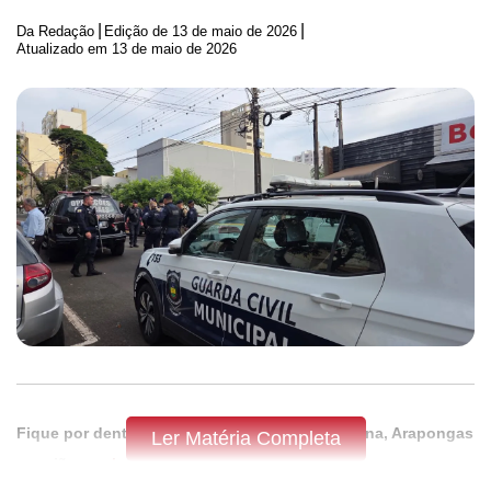
|
|
Da Redação
Edição de
13 de maio de 2026
Atualizado em 13 de maio de 2026
Fique por dentro do que acontece em Apucarana, Arapongas
Ler Matéria Completa
e região,
assine a Tribuna do Norte.