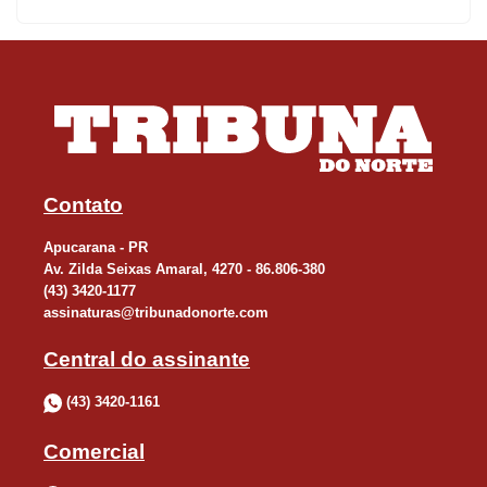
Apesar da ausência de flagrantes de drogas no momento, o
histórico do local é motivo de preocupação antiga para as
autoridades e moradores vizinhos. O comandante confirmou que
o espaço já foi palco de recuperação de objetos furtados e até de
um assassinato, quando a vítima teria sido morta no local e
levada em um carrinho de mão para um terreno abandonado. Há
Contato
registros, segundo a GCM, de prostituição e perturbação do
Apucarana - PR
sossego.
Av. Zilda Seixas Amaral, 4270 - 86.806-380
(43) 3420-1177
O proprietário do prédio acompanhou a operação e disse que
assinaturas@tribunadonorte.com
adotou medidas para evitar novas invasões, incluindo o corte do
Central do assinante
fornecimento de água e energia elétrica, além da soldagem de
(43) 3420-1161
portões e instalação de cadeados.
Comercial
Para garantir a integridade do proprietário durante o fechamento