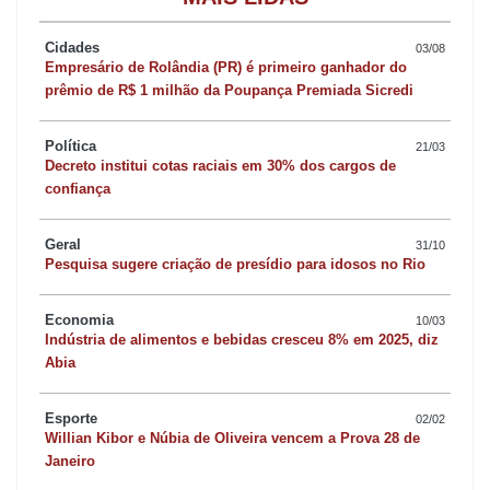
“É um local insalubre. Foi constatado pela Vigilância Sanitária e
pela Prefeitura que não há nenhum alvará. Era um local usado
Cidades
03/08
Empresário de Rolândia (PR) é primeiro ganhador do
como o pessoal para fazer uso de entorpecentes”, explicou o
prêmio de R$ 1 milhão da Poupança Premiada Sicredi
comandante. Ele destacou ainda que o endereço era rota comum
de criminosos após delitos na região central. “Normalmente,
Política
21/03
quando havia furto aqui na área central o pessoal se deslocava
Decreto institui cotas raciais em 30% dos cargos de
confiança
diretamente para cá onde fazia a troca do produto (furtado) por
entorpecentes”, assinala.
Geral
31/10
Pesquisa sugere criação de presídio para idosos no Rio
No momento da chegada das equipes, seis pessoas foram
encontradas no interior do imóvel - quatro homens e duas
Economia
10/03
Indústria de alimentos e bebidas cresceu 8% em 2025, diz
mulheres. A abordagem ocorreu de forma pacífica, sem a
Abia
necessidade de uso da força. Nenhum material ilícito foi
apreendido na operação. Segundo o inspetor Souza, um dos
Esporte
02/02
ocupantes percebeu a movimentação antes da entrada dos
Willian Kibor e Núbia de Oliveira vencem a Prova 28 de
Janeiro
agentes e pode ter alertado o grupo.