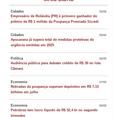
focando no Fiat Strada. Poucos minutos depois, os agentes
dispararam duas vezes para furar os pneus do veículo.
Cidades
03/08
Empresário de Rolândia (PR) é primeiro ganhador do
prêmio de R$ 1 milhão da Poupança Premiada Sicredi
O carro saiu da estrada e bateu em uma árvore. O motorista
desceu rapidamente e entrou em uma mata fechada. A equipe
Cidades
06/08
tentou abordá-lo. Nesse momento, o suspeito atirou quatro vezes
Apucarana já supera total de medidas protetivas de
contra os policiais.
urgência emitidas em 2025
Política
A equipe revidou e aguardou reforço para entrar na mata. Mesmo
06/08
Audiência pública para debater crédito de R$ 30 mi lota
com cerco e buscas, o motorista não foi localizado. Na
Câmara
sequência, um segundo veículo envolvido, o Agile foi localizado
abandonado após o motorista fugir para a mata. A Hilux vermelha
Economia
07/08
Retiradas da poupança superam depósitos em R$ 7,15
foi abordada próximo ao município de Cruzmaltina, com dois
bilhões em julho
ocupantes, que foram presos.
Economia
06/08
O motorista que atirou nos policiais também foi preso horas.
Petrobras tem lucro líquido de R$ 52,4 bi no segundo
trimestre