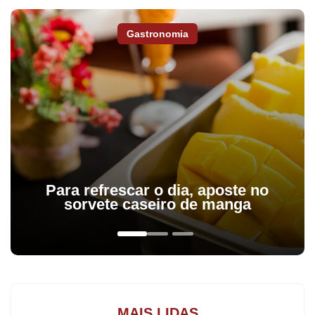
e região,
assine a Tribuna do Norte.
Gastronomia
A Polícia Militar (PM) apreendeu cerca de 700 quilos de maconha
na zona rural de Rosário do Ivaí. A ação anteontem ocorreu após
uma perseguição a um comboio suspeito.
As equipes receberam uma denúncia da Polícia Federal de que
veículos carregados com ilícitos passariam pela região. Em
Para refrescar o dia, aposte no
patrulhamento pela PR-082, os agentes localizaram três carros
sorvete caseiro de manga
em comboio, uma Hilux vermelha, um Agile cinza e uma Fiat
Strada branca.
Ao perceberem a aproximação da viatura, os motoristas fugiram
em alta velocidade. A polícia iniciou acompanhamento tático,
MAIS LIDAS