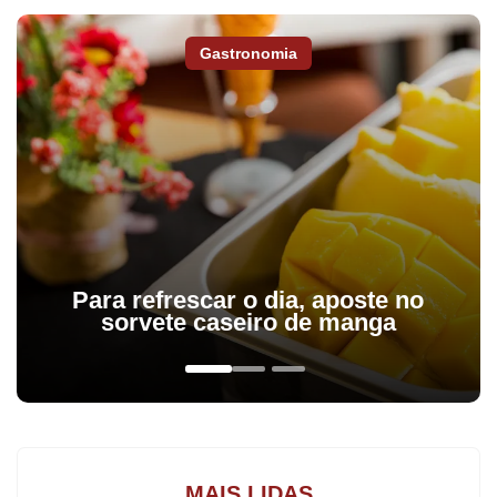
Arapongas e região,
assine a Tribuna do Norte.
Gastronomia
A Prefeitura de Apucarana inaugurou, na manhã de ontem a
nova sede da Agência do Trabalhador. O novo espaço, localizado
no centro da cidade, na Avenida Curitiba, nº 1550, sala 02 (em
frente à antiga Casa Arno), promete modernizar e humanizar o
atendimento aos cidadãos em busca de emprego e aos
empresários que precisam captar mão de obra.
Para refrescar o dia, aposte no
sorvete caseiro de manga
A mudança estrutural ocorre após três décadas de
funcionamento da agência no antigo endereço, que já não
comportava as demandas do município. Durante a entrega, o
prefeito Rodolfo Mota celebrou a conquista, viabilizada por meio
de parcerias com o Governo do Estado.
MAIS LIDAS