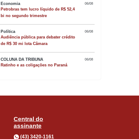
Economia
06/08
Petrobras tem lucro líquido de R$ 52,4
oas não só abraçaram o programa, como
bi no segundo trimestre
de participantes a cada sorteio mostra o
Política
06/08
Quer sofisticar o jan
Audiência pública para debater crédito
 afirma.
de R$ 30 mi lota Câmara
risoto de camarão 
COLUNA DA TRIBUNA
06/08
ue incluíram seu CPF nas notas fiscais
Ratinho e as coligações no Paraná
canais oficiais da Secretaria da Fazenda
ão na disputa por 40 prêmios de R$ 5
Central do
0 mil prêmios de R$ 100 — totalizando R$
assinante
(43) 3420-1161
milhões de bilhetes para essas