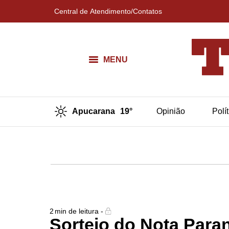
Central de Atendimento/Contatos
MENU
Apucarana
19°
Opinião
Polí
2
min de leitura -
Sorteio do Nota Paran