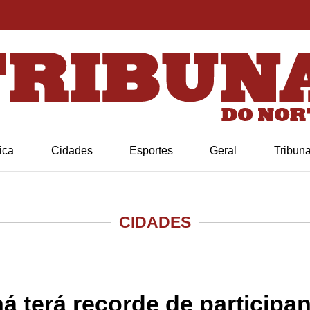
tica
Cidades
Esportes
Geral
Tribun
CIDADES
á terá recorde de participa