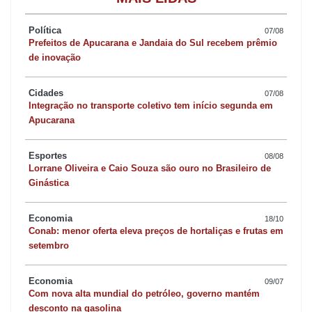
A lista trouxe novidades e retornos importantes. Casemiro, que
não era convocado desde março de 2024, está de volta e
Política
07/08
Prefeitos de Apucarana e Jandaia do Sul recebem prêmio
simboliza a retomada de uma liderança dentro do elenco. Vinicius
de inovação
Júnior, em grande fase no Real Madrid, também foi chamado e
deve assumir papel central no novo ciclo. Ao lado dele, outro
Cidades
07/08
velho conhecido retorna: Richarlison, recuperado fisicamente,
Integração no transporte coletivo tem início segunda em
Apucarana
aparece como opção para o comando de ataque.
Esportes
08/08
Entre os novatos, destacam-se Andrey Santos (Strasbourg),
Lorrane Oliveira e Caio Souza são ouro no Brasileiro de
Ginástica
Alexsandro Ribeiro (Lille) e Hugo Souza (Corinthians). Todos
buscam espaço em um grupo que mescla juventude com nomes
Economia
18/10
mais consolidados, como Alisson, Marquinhos, Raphinha e Bruno
Conab: menor oferta eleva preços de hortaliças e frutas em
Guimarães.
setembro
Comparando com a última lista convocada por Dorival Júnior, 15
Economia
09/07
Com nova alta mundial do petróleo, governo mantém
nomes se repetem: Alisson, Bento, Alex Sandro, Beraldo, Danilo,
desconto na gasolina