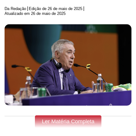
|
|
Da Redação
Edição de
26 de maio de 2025
Atualizado em 26 de maio de 2025
Ler Matéria Completa
Fique por dentro do que acontece em Apucarana, Arapongas